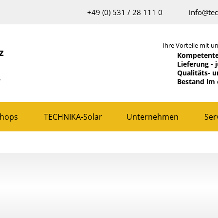
+49 (0) 531 / 28 111 0
info@tec
Ihre Vorteile mit un
z
Kompetenter
Lieferung - 
Qualitäts- 
ß
Bestand im 
hops
TECHNIKA-Solar
Unternehmen
Ser