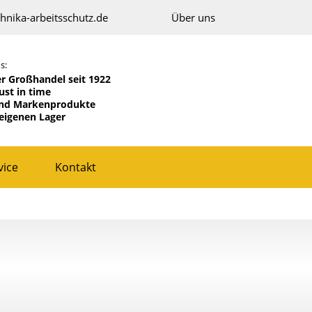
hnika-arbeitsschutz.de
Über uns
s:
 Großhandel seit 1922
just in time
und Markenprodukte
eigenen Lager
vice
Kontakt