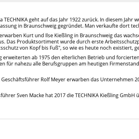
ma TECHNIKA geht auf das Jahr 1922 zurück. In diesem Jahr 
lassung in Braunschweig gegründet. Man verkaufte dort te
erwarben Kurt und Ilse Kießling in Braunschweig das wach
aus. Das Produktsortiment wurde durch erste Arbeitsschutz
sschutz von Kopf bis Fuß", so wie es heute noch existiert, ge
ng erweiterten ab 1975 den elterlichen Betrieb und forcierten
n für nahezu alle Berufsgruppen am heutigen Firmenstandort
m Geschäftsführer Rolf Meyer erwarben das Unternehmen 20
tsführer Sven Macke hat 2017 die TECHNIKA Kießling Gmb